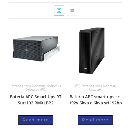
Baterias para Nobreak
,
Nobreaks
APC
,
Baterias para Nobreak
,
trifásicos APC
Nobreak
Bateria APC Smart Ups RT
Bateria APC smart ups srt
Surt192 RMXLBP2
192v 5kva e 6kva srt192bp
Read more
Read more