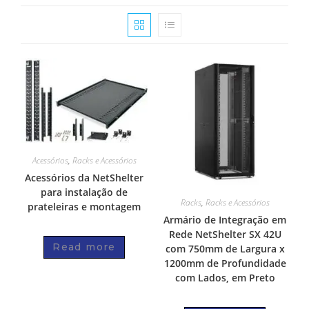
Acessórios
,
Racks e Acessórios
Acessórios da NetShelter
para instalação de
Racks
,
Racks e Acessórios
prateleiras e montagem
Armário de Integração em
Rede NetShelter SX 42U
Read more
com 750mm de Largura x
1200mm de Profundidade
com Lados, em Preto