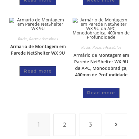
Read more
Read more
Racks
,
Racks e Acessórios
Armário de Montagem em
Racks
,
Racks e Acessórios
Parede NetShelter WX 9U
Armário de Montagem em
Parede NetShelter WX 9U
da APC, Monodobradiça,
Read more
400mm de Profundidade
Read more
1
2
3