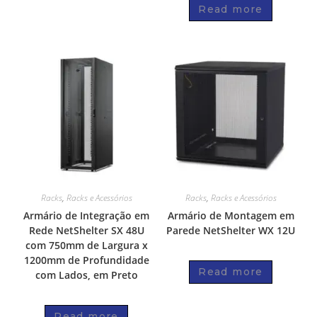
Read more
Racks
,
Racks e Acessórios
Racks
,
Racks e Acessórios
Armário de Integração em
Armário de Montagem em
Rede NetShelter SX 48U
Parede NetShelter WX 12U
com 750mm de Largura x
1200mm de Profundidade
Read more
com Lados, em Preto
Read more