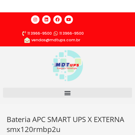
11 3966-9500
11 3966-9500
vendas@mdtups.com.br
Bateria APC SMART UPS X EXTERNA
smx120rmbp2u