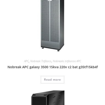
APC
,
Nobreak Trifásico
,
Nobreaks trifásicos APC
Nobreak APC galaxy 3500 15kva 220v c2 bat g35tf15kb4f
Read more