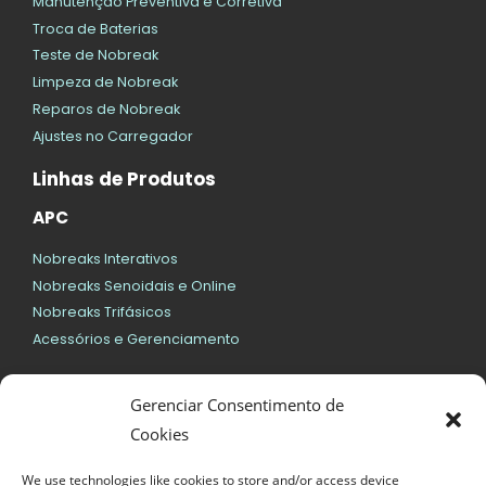
Manutenção Preventiva e Corretiva
Troca de Baterias
Teste de Nobreak
Limpeza de Nobreak
Reparos de Nobreak
Ajustes no Carregador
Linhas de Produtos
APC
Nobreaks Interativos
Nobreaks Senoidais e Online
Nobreaks Trifásicos
Acessórios e Gerenciamento
SMS
Gerenciar Consentimento de
Nobreaks Interativos
Cookies
Nobreaks Senoidais e Online
We use technologies like cookies to store and/or access device