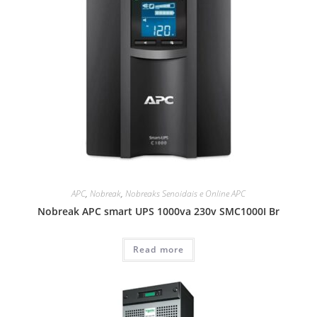
APC
,
Nobreak
,
Nobreaks Senoidais e Online APC
Nobreak APC smart UPS 1000va 230v SMC1000I Br
Read more