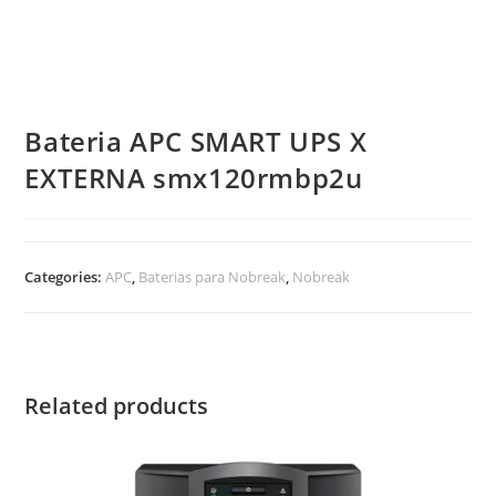
Bateria APC SMART UPS X
EXTERNA smx120rmbp2u
Categories:
APC
,
Baterias para Nobreak
,
Nobreak
Related products