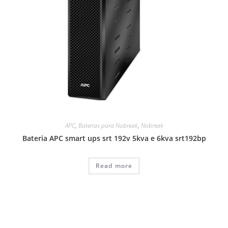
APC
,
Baterias para Nobreak
,
Nobreak
Bateria APC smart ups srt 192v 5kva e 6kva srt192bp
Read more