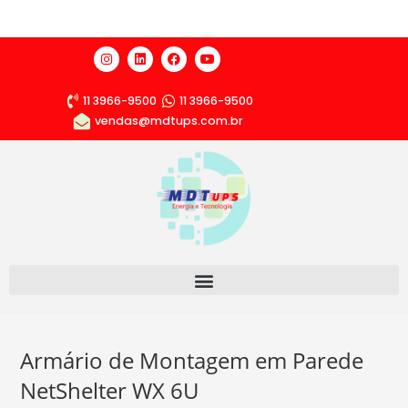
11 3966-9500
11 3966-9500
vendas@mdtups.com.br
Armário de Montagem em Parede
NetShelter WX 6U