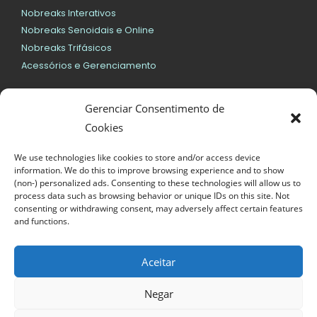
Nobreaks Interativos
Nobreaks Senoidais e Online
Nobreaks Trifásicos
Acessórios e Gerenciamento
SMS
Gerenciar Consentimento de
Nobreaks Interativos
Cookies
Nobreaks Senoidais e Online
We use technologies like cookies to store and/or access device
Geral
information. We do this to improve browsing experience and to show
(non-) personalized ads. Consenting to these technologies will allow us to
Bateria para Nobreaks
process data such as browsing behavior or unique IDs on this site. Not
consenting or withdrawing consent, may adversely affect certain features
Nobreaks Vertiv/Emerson
and functions.
Nobreaks DELTA
Nobreaks EATON
Aceitar
Servidores, Notebooks e Desktops
Negar
11 3966-9500
vendas@mdtups.com.br
11 3966-9500