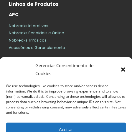
Linhas de Produtos
APC
Nobreaks Interativos
Nobreaks Senoidais e Online
Nobreaks Trifásicos
Acessórios e Gerenciamento
SMS
Gerenciar Consentimento de
Nobreaks Interativos
Cookies
Nobreaks Senoidais e Online
We use technologies like cookies to store and/or access device
Geral
information. We do this to improve browsing experience and to show
(non-) personalized ads. Consenting to these technologies will allow us to
Bateria para Nobreaks
process data such as browsing behavior or unique IDs on this site. Not
consenting or withdrawing consent, may adversely affect certain features
Nobreaks Vertiv/Emerson
and functions.
Nobreaks DELTA
Nobreaks EATON
Aceitar
Servidores, Notebooks e Desktops