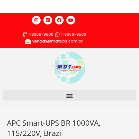
11 3966-9500
11 3966-9500
vendas@mdtups.com.br
APC Smart-UPS BR 1000VA,
115/220V, Brazil