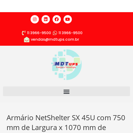
11 3966-9500
11 3966-9500
vendas@mdtups.com.br
Armário NetShelter SX 45U com 750
mm de Largura x 1070 mm de