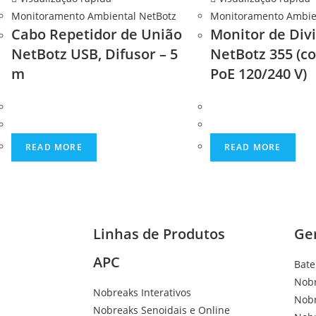
Monitoramento Ambiental NetBotz
Monitoramento Ambie
Cabo Repetidor de União
Monitor de Div
NetBotz USB, Difusor – 5
NetBotz 355 (co
m
PoE 120/240 V)
READ MORE
READ MORE
Linhas de Produtos
Ge
APC
Bate
Nobr
Nobreaks Interativos
Nob
Nobreaks Senoidais e Online