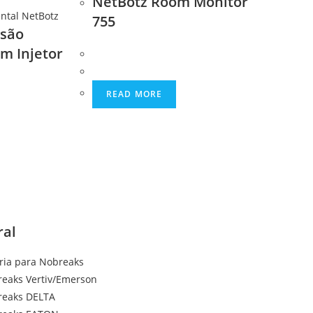
NetBotz Room Monitor
ntal NetBotz
755
isão
m Injetor
READ MORE
ral
ria para Nobreaks
eaks Vertiv/Emerson
reaks DELTA