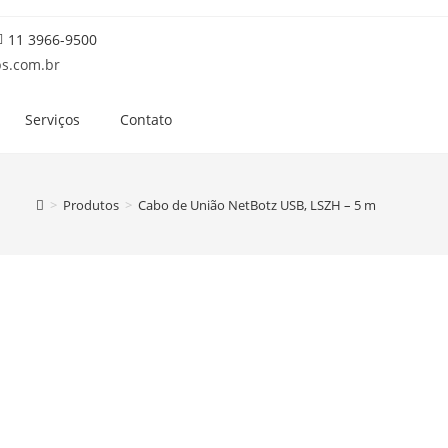
11 3966-9500
s.com.br
Serviços
Contato
>
Produtos
>
Cabo de União NetBotz USB, LSZH – 5 m