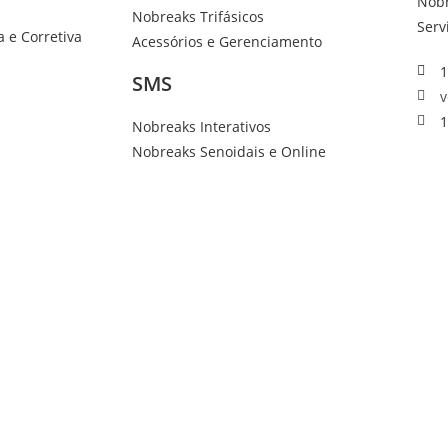
Nob
Nobreaks Trifásicos
Serv
 e Corretiva
Acessórios e Gerenciamento
1
SMS
v
1
Nobreaks Interativos
Nobreaks Senoidais e Online