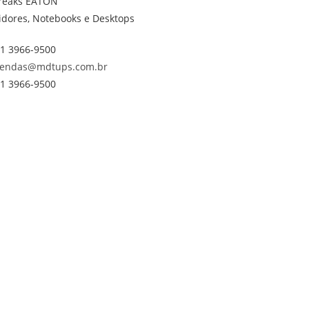
reaks EATON
idores, Notebooks e Desktops
1 3966-9500
endas@mdtups.com.br
1 3966-9500