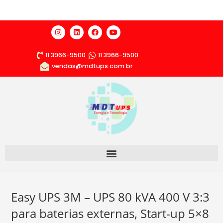
11 3966-9500
11 3966-9500
vendas@mdtups.com.br
Easy UPS 3M – UPS 80 kVA 400 V 3:3
para baterias externas, Start-up 5×8