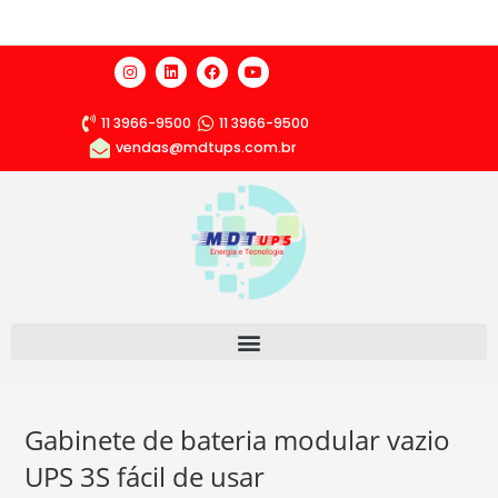
11 3966-9500
11 3966-9500
vendas@mdtups.com.br
Gabinete de bateria modular vazio
UPS 3S fácil de usar