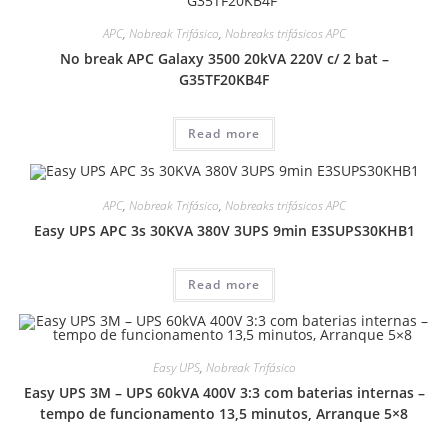
APC
,
Nobreak Trifásico
,
Nobreaks trifásicos APC
No break APC Galaxy 3500 20kVA 220V c/ 2 bat –
G35TF20KB4F
Read more
APC
,
Nobreak Trifásico
,
Nobreaks trifásicos APC
Easy UPS APC 3s 30KVA 380V 3UPS 9min E3SUPS30KHB1
Read more
Easy UPS
,
Nobreak Trifásico
Easy UPS 3M – UPS 60kVA 400V 3:3 com baterias internas –
tempo de funcionamento 13,5 minutos, Arranque 5×8