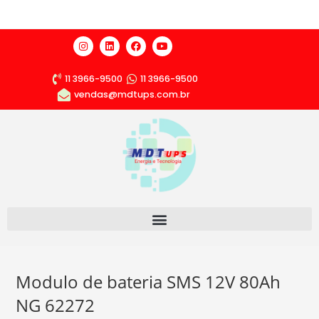
11 3966-9500
11 3966-9500
vendas@mdtups.com.br
Modulo de bateria SMS 12V 80Ah
NG 62272