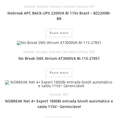
Nobreak
,
Nobreak interativo
,
Nobreak Interativo APC
Nobreak APC BACK-UPS 2200VA Bi 115v Brazil – BZ2200BI-
BR
Read more
Nobreak senoidal
,
Nobreaks Senoidais e Online
,
SMS
No Break SMS Atrium AT3000VA BI-115-27851
Read more
Nobreak
,
SMS
NOBREAK Net 4+ Expert 1800Bi entrada bivolt automático e
saída 115V~ Gerenciável