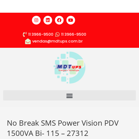
11 3966-9500
11 3966-9500
vendas@mdtups.com.br
No Break SMS Power Vision PDV
1500VA Bi- 115 – 27312