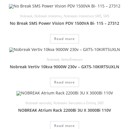
Nobreak
,
Nobreak interativo
,
Nobreaks Interativos SMS
,
SMS
No Break SMS Power Vision PDV 1500VA Bi- 115 – 27312
Read more
Nobreak
,
Vertiv/Emerson
Nobreak Vertiv 10kva 9000W 230v – GXT5-10KIRT5UXLN
Read more
Nobreak senoidal
,
Nobreaks Senoidais e Online
,
SMS
NOBREAK Atrium Rack 2200Bi 3U X 3000Bi 110V
Read more