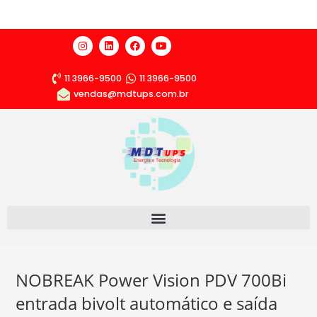
11 3966-9500
11 3966-9500
vendas@mdtups.com.br
NOBREAK Power Vision PDV 700Bi
entrada bivolt automático e saída