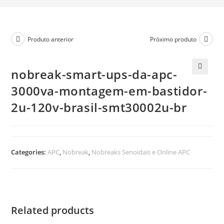
Produto anterior
Próximo produto
nobreak-smart-ups-da-apc-
🔍
3000va-montagem-em-bastidor-
2u-120v-brasil-smt30002u-br
Categories:
APC
,
Nobreak
,
Nobreaks Senoidais e Online APC
Related products