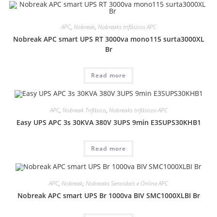
APC
,
Nobreak
,
Nobreaks trifásicos APC
Nobreak APC smart UPS RT 3000va mono115 surta3000XL
Br
Read more
APC
,
Nobreak Trifásico
,
Nobreaks trifásicos APC
Easy UPS APC 3s 30KVA 380V 3UPS 9min E3SUPS30KHB1
Read more
APC
,
Nobreak
,
Nobreaks Senoidais e Online APC
Nobreak APC smart UPS Br 1000va BIV SMC1000XLBI Br