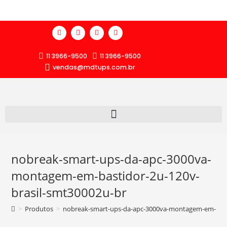
11 3966-9500
11 3966-9500
vendas@mdtups.com.br
nobreak-smart-ups-da-apc-3000va-
montagem-em-bastidor-2u-120v-
brasil-smt30002u-br
>
Produtos
>
nobreak-smart-ups-da-apc-3000va-montagem-em-basti