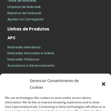
Teste de Nobreak
Limpeza de Nobreak
Reparos de Nobreak
Ajustes no Carregador
Linhas de Produtos
APC
Nobreaks Interativos
Nobreaks Senoidais e Online
Nobreaks Trifásicos
Acessórios e Gerenciamento
SMS
Gerenciar Consentimento de
Nobreaks Interativos
Cookies
Nobreaks Senoidais e Online
We use technologies like cookies to store and/or access device
Geral
information. We do this to improve browsing experience and to show
(non-) personalized ads. Consenting to these technologies will allow us to
Bateria para Nobreaks