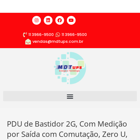
11 3966-9500
11 3966-9500
vendas@mdtups.com.br
PDU de Bastidor 2G, Com Medição
por Saída com Comutação, Zero U,