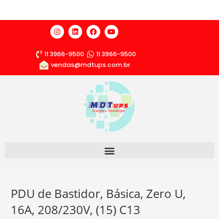
11 3966-9500
11 3966-9500
vendas@mdtups.com.br
PDU de Bastidor, Básica, Zero U,
16A, 208/230V, (15) C13