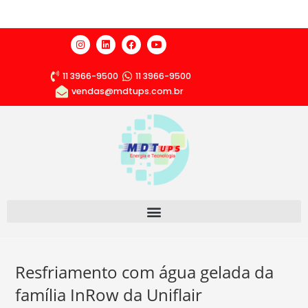
11 3966-9500
11 3966-9500
vendas@mdtups.com.br
Resfriamento com água gelada da
família InRow da Uniflair