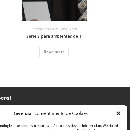
EcoStruxure Micro Data Center
Série S para ambientes de TI
Read more
eral
ateria para Nobreaks
Gerenciar Consentimento de Cookies
obreaks Vertiv/Emerson
obreaks DELTA
ologies like cookies to store and/or access device information. We do this