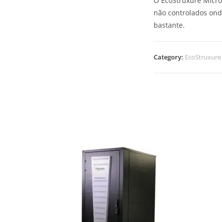
O EcoStruxure Micro
não controlados ond
bastante.
Category:
EcoStruxure