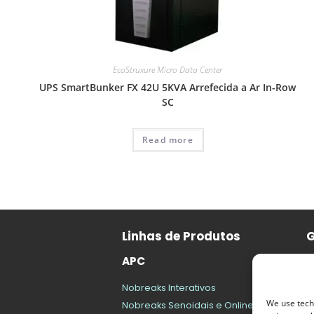
EcoStruxure Micro Data Center
UPS SmartBunker FX 42U 5KVA Arrefecida a Ar In-Row
SC
Read more
Linhas de Produtos
G
APC
B
N
Nobreaks Interativos
N
We use techn
Nobreaks Senoidais e Online