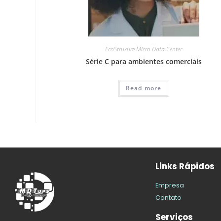
EcoStruxure Micro Data Center
Série C para ambientes comerciais
Read more
Links Rápidos
Empresa
Contato
Serviços