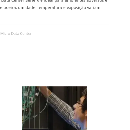
 Data Center Série R é ideal para ambientes adversos e
e poeira, umidade, temperatura e exposição variam
 Micro Data Center