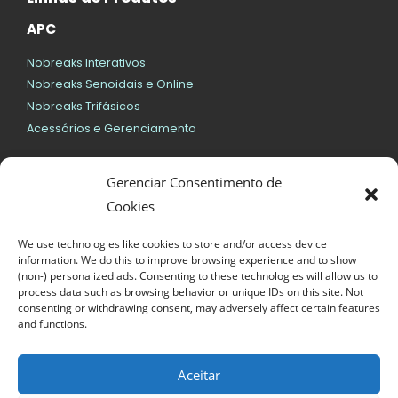
APC
Nobreaks Interativos
Nobreaks Senoidais e Online
Nobreaks Trifásicos
Acessórios e Gerenciamento
SMS
Gerenciar Consentimento de
Nobreaks Interativos
Cookies
Nobreaks Senoidais e Online
We use technologies like cookies to store and/or access device
Geral
information. We do this to improve browsing experience and to show
(non-) personalized ads. Consenting to these technologies will allow us to
Bateria para Nobreaks
process data such as browsing behavior or unique IDs on this site. Not
consenting or withdrawing consent, may adversely affect certain features
Nobreaks Vertiv/Emerson
and functions.
Nobreaks DELTA
Nobreaks EATON
Aceitar
Servidores, Notebooks e Desktops