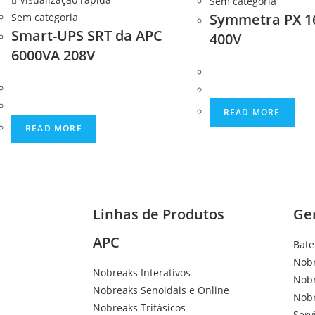
Sem categoria
Symmetra PX 1
Sem categoria
Smart-UPS SRT da APC
400V
6000VA 208V
READ MORE
READ MORE
Linhas de Produtos
Ge
APC
Bate
Nobr
Nobreaks Interativos
Nob
Nobreaks Senoidais e Online
Nob
Nobreaks Trifásicos
Serv