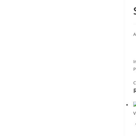
A
I
P
C
V