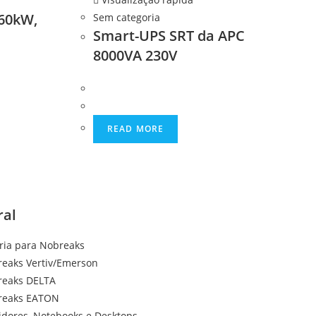
60kW,
Sem categoria
Smart-UPS SRT da APC
8000VA 230V
READ MORE
ral
ria para Nobreaks
eaks Vertiv/Emerson
reaks DELTA
reaks EATON
idores, Notebooks e Desktops