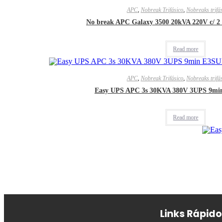
APC
,
Nobreak Trifásico
,
Nobreaks trifá
No break APC Galaxy 3500 20kVA 220V c/ 
Read more
APC
,
Nobreak Trifásico
,
Nobreaks trifá
Easy UPS APC 3s 30KVA 380V 3UPS 9m
Read more
Links Rápid