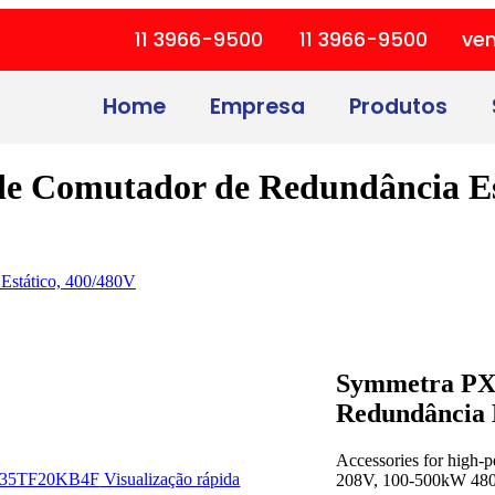
11 3966-9500
11 3966-9500
ve
Home
Empresa
Produtos
 Comutador de Redundância Est
stático, 400/480V
Symmetra PX
Redundância E
Accessories for high-
Visualização rápida
208V, 100-500kW 480V,