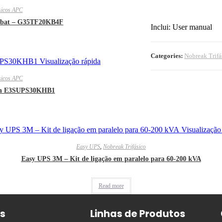
sicos APC
2 bat – G35TF20KB4F
Inclui: User manual
Categories:
Nobreak Trifá
Visualização rápida
sicos APC
in E3SUPS30KHB1
Visualização
Easy UPS
,
Nobreak Trifásico
Easy UPS 3M – Kit de ligação em paralelo para 60-200 kVA
Read more
os
Linhas de Produtos