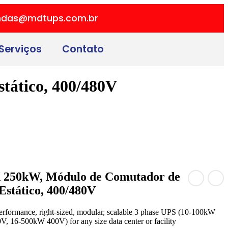
ndas@mdtups.com.br
Serviços
Contato
ático, 400/480V
 250kW, Módulo de Comutador de
stático, 400/480V
performance, right-sized, modular, scalable 3 phase UPS (10-100kW
 16-500kW 400V) for any size data center or facility