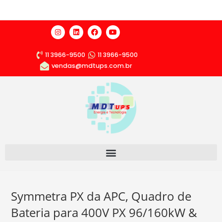
11 3966-9500
11 3966-9500
vendas@mdtups.com.br
Symmetra PX da APC, Quadro de
Bateria para 400V PX 96/160kW &