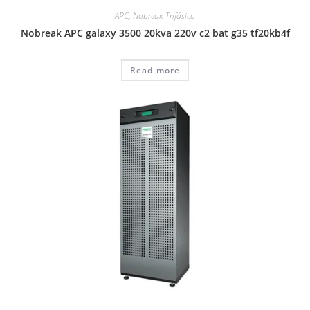
APC
,
Nobreak Trifásico
Nobreak APC galaxy 3500 20kva 220v c2 bat g35 tf20kb4f
Read more