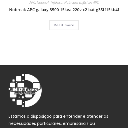
APC
,
Nobreak Trifásico
,
Nobreaks trifásicos APC
Nobreak APC galaxy 3500 15kva 220v c2 bat g35tf15kb4f
Read more
Estamos à disposição para entender e atender as
necessidades particulares, empresariais ou