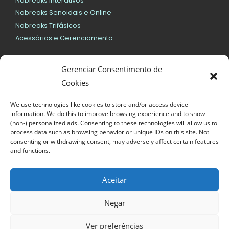
Nobreaks Interativos
Nobreaks Senoidais e Online
Nobreaks Trifásicos
Acessórios e Gerenciamento
SMS
Gerenciar Consentimento de
Nobreaks Interativos
Cookies
Nobreaks Senoidais e Online
We use technologies like cookies to store and/or access device
Geral
information. We do this to improve browsing experience and to show
(non-) personalized ads. Consenting to these technologies will allow us to
Bateria para Nobreaks
process data such as browsing behavior or unique IDs on this site. Not
consenting or withdrawing consent, may adversely affect certain features
Nobreaks Vertiv/Emerson
and functions.
Nobreaks DELTA
Nobreaks EATON
Aceitar
Servidores, Notebooks e Desktops
Negar
11 3966-9500
vendas@mdtups.com.br
11 3966-9500
Ver preferências