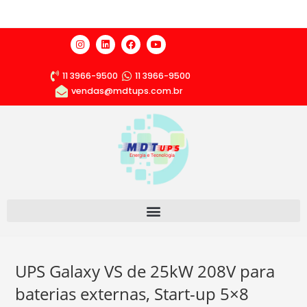
11 3966-9500
11 3966-9500
vendas@mdtups.com.br
UPS Galaxy VS de 25kW 208V para
baterias externas, Start-up 5×8