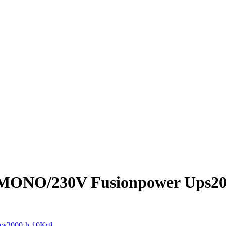
MONO/230V Fusionpower Ups20
s2000-h-10Krtl