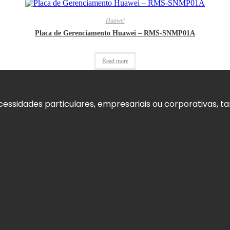
Huawei
Placa de Gerenciamento Huawei – RMS-SNMP01A
Read more
ssidades particulares, empresariais ou corporativas, tant