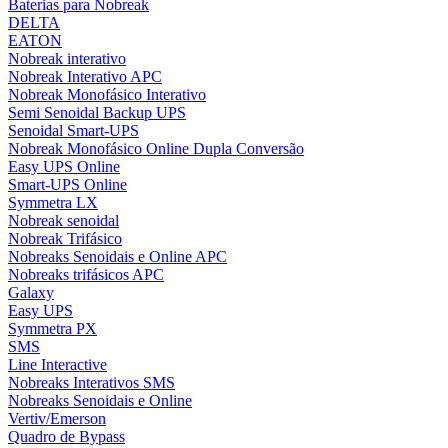
Baterias para Nobreak
DELTA
EATON
Nobreak interativo
Nobreak Interativo APC
Nobreak Monofásico Interativo
Semi Senoidal Backup UPS
Senoidal Smart-UPS
Nobreak Monofásico Online Dupla Conversão
Easy UPS Online
Smart-UPS Online
Symmetra LX
Nobreak senoidal
Nobreak Trifásico
Nobreaks Senoidais e Online APC
Nobreaks trifásicos APC
Galaxy
Easy UPS
Symmetra PX
SMS
Line Interactive
Nobreaks Interativos SMS
Nobreaks Senoidais e Online
Vertiv/Emerson
Quadro de Bypass