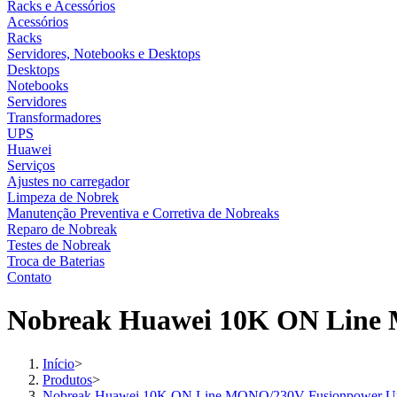
Racks e Acessórios
Acessórios
Racks
Servidores, Notebooks e Desktops
Desktops
Notebooks
Servidores
Transformadores
UPS
Huawei
Serviços
Ajustes no carregador
Limpeza de Nobrek
Manutenção Preventiva e Corretiva de Nobreaks
Reparo de Nobreak
Testes de Nobreak
Troca de Baterias
Contato
Nobreak Huawei 10K ON Line 
Início
>
Produtos
>
Nobreak Huawei 10K ON Line MONO/230V Fusionpower Up