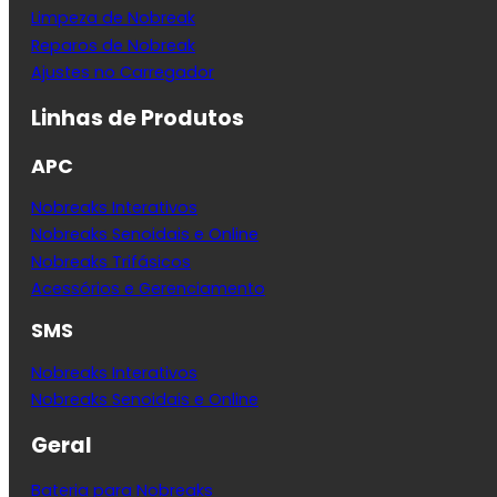
Limpeza de Nobreak
Reparos de Nobreak
Ajustes no Carregador
Linhas de Produtos
APC
Nobreaks Interativos
Nobreaks Senoidais e Online
Nobreaks Trifásicos
Acessórios e Gerenciamento
SMS
Nobreaks Interativos
Nobreaks Senoidais e Online
Geral
Bateria para Nobreaks