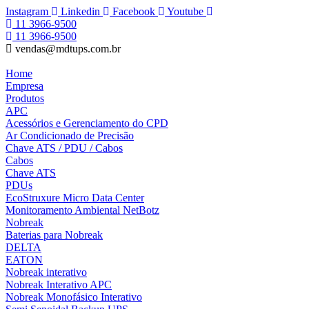
Ir
Instagram
Linkedin
Facebook
Youtube
para
11 3966-9500
o
11 3966-9500
conteúdo
vendas@mdtups.com.br
Home
Empresa
Produtos
APC
Acessórios e Gerenciamento do CPD
Ar Condicionado de Precisão
Chave ATS / PDU / Cabos
Cabos
Chave ATS
PDUs
EcoStruxure Micro Data Center
Monitoramento Ambiental NetBotz
Nobreak
Baterias para Nobreak
DELTA
EATON
Nobreak interativo
Nobreak Interativo APC
Nobreak Monofásico Interativo