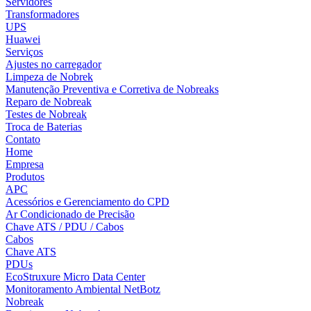
Servidores
Transformadores
UPS
Huawei
Serviços
Ajustes no carregador
Limpeza de Nobrek
Manutenção Preventiva e Corretiva de Nobreaks
Reparo de Nobreak
Testes de Nobreak
Troca de Baterias
Contato
Home
Empresa
Produtos
APC
Acessórios e Gerenciamento do CPD
Ar Condicionado de Precisão
Chave ATS / PDU / Cabos
Cabos
Chave ATS
PDUs
EcoStruxure Micro Data Center
Monitoramento Ambiental NetBotz
Nobreak