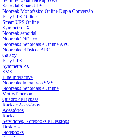
Semi Senoidal Backup UPS
Senoidal Smart-UPS
Nobreak Monofásico Online Dupla Conversão
Easy UPS Online
Smart-UPS Online
Symmetra LX
Nobreak senoidal
Nobreak Trifásico
Nobreaks Senoidais e Online APC
Nobreaks trifásicos APC
Galaxy
Easy UPS
Symmetra PX
SMS
Line Interactive
Nobreaks Interativos SMS
Nobreaks Senoidais e Online
Vertiv/Emerson
Quadro de Bypass
Racks e Acessórios
Acessórios
Racks
Servidores, Notebooks e Desktops
Desktops
Notebooks