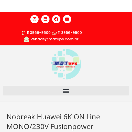
11 3966-9500
11 3966-9500
vendas@mdtups.com.br
Nobreak Huawei 6K ON Line
MONO/230V Fusionpower